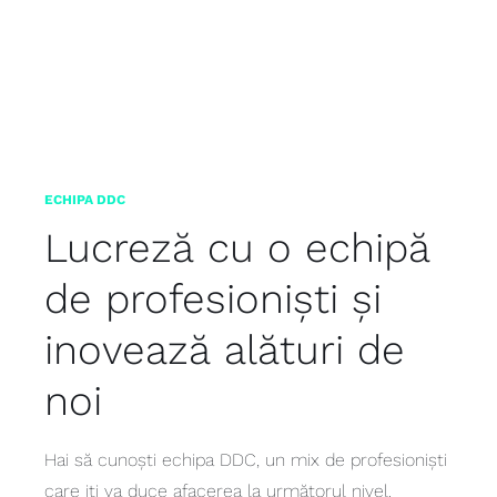
ECHIPA DDC
Lucreză cu o echipă
de profesioniști și
inovează alături de
noi
Hai să cunoști echipa DDC, un mix de profesioniști
care iți va duce afacerea la următorul nivel.