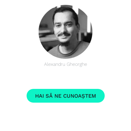
Alexandru Gheorghe
HAI SĂ NE CUNOAȘTEM