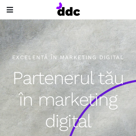
Skip
to
Toggle
content
Navigation
Acasă
Servicii
EXCELENȚĂ ÎN MARKETING DIGITAL
Backup Analytics
Partenerul tău
Echipă
în marketing
Blog
digital
Contact