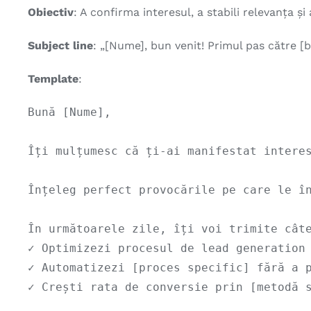
Obiectiv
: A confirma interesul, a stabili relevanța și
Subject line
: „[Nume], bun venit! Primul pas către [b
Template
:
Bună [Nume],

Îți mulțumesc că ți-ai manifestat interes
Înțeleg perfect provocările pe care le î
În următoarele zile, îți voi trimite câte
✓ Optimizezi procesul de lead generation 
✓ Automatizezi [proces specific] fără a p
✓ Crești rata de conversie prin [metodă s