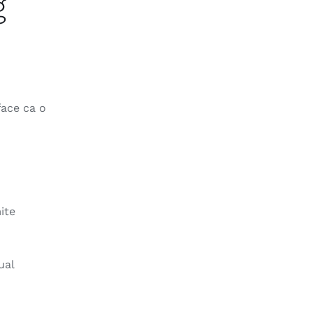
g
face ca o
ite
ual