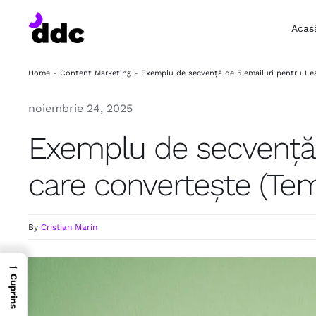
Skip
to
Acas
content
Home
-
Content Marketing
-
Exemplu de secvență de 5 emailuri pentru Lea
noiembrie 24, 2025
Exemplu de secvență 
care convertește (Tem
By
Cristian Marin
→
Cuprins