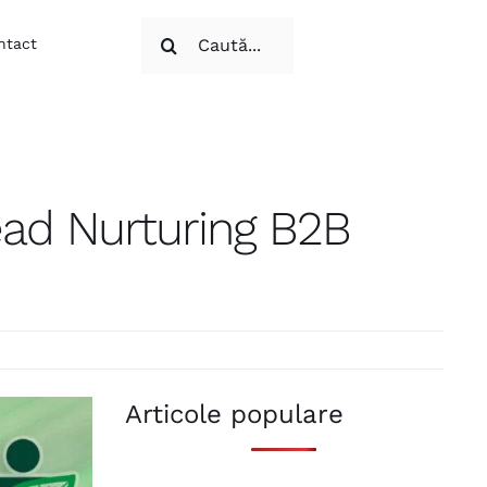
Cautare...
ntact
ead Nurturing B2B
Articole populare