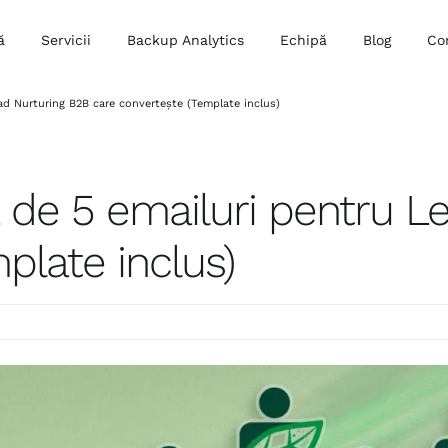
ă
Servicii
Backup Analytics
Echipă
Blog
Co
d Nurturing B2B care convertește (Template inclus)
de 5 emailuri pentru L
plate inclus)