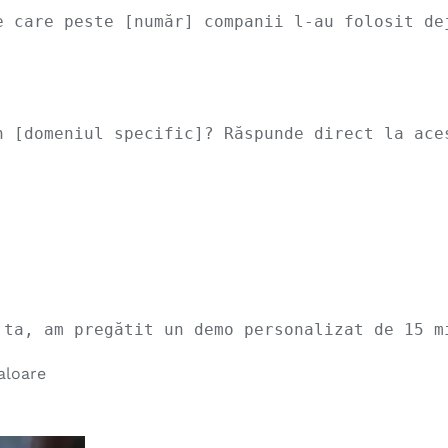
 care peste [număr] companii l-au folosit dej
 [domeniul specific]? Răspunde direct la aces
valoare