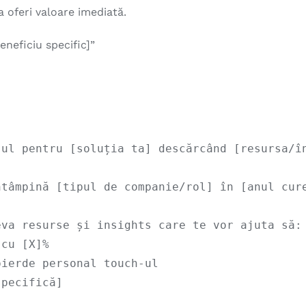
 a oferi valoare imediată.
eneficiu specific]”
ul pentru [soluția ta] descărcând [resursa/în
ntâmpină [tipul de companie/rol] în [anul cur
va resurse și insights care te vor ajuta să:

cu [X]%

ierde personal touch-ul

pecifică]
