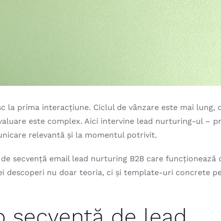
c la prima interacțiune. Ciclul de vânzare este mai lung, d
aluare este complex. Aici intervine lead nurturing-ul – p
municare relevantă și la momentul potrivit.
de secvență email lead nurturing B2B care funcționează 
 vei descoperi nu doar teoria, ci și template-uri concrete p
o secvență de lead