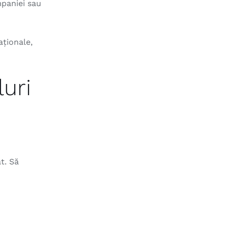
mpaniei sau
aționale,
uri
t. Să