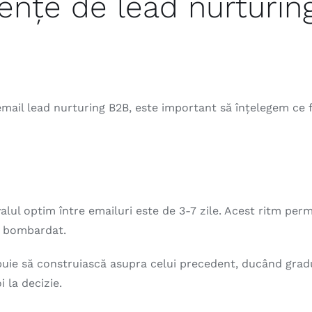
ențe de lead nurturin
mail lead nurturing B2B, este important să înțelegem ce 
alul optim între emailuri este de 3-7 zile. Acest ritm perm
i bombardat.
buie să construiască asupra celui precedent, ducând grad
 la decizie.