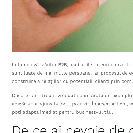
În lumea vânzărilor B2B, lead-urile rareori convertes
sunt luate de mai multe persoane, iar procesul de ev
construire a relațiilor cu potențialii clienți prin co
Dacă te-ai întrebat vreodată cum arată un exemplu 
adevărat, ai ajuns la locul potrivit. În acest articol,
poți adapta imediat pentru business-ul tău.
De ce ai nevoie de 