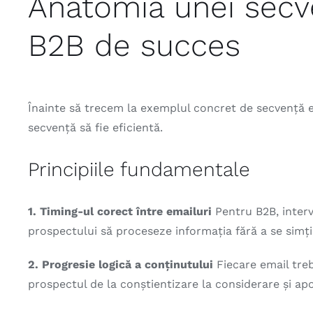
Anatomia unei secv
B2B de succes
Înainte să trecem la exemplul concret de secvență e
secvență să fie eficientă.
Principiile fundamentale
1. Timing-ul corect între emailuri
Pentru B2B, interv
prospectului să proceseze informația fără a se simț
2. Progresie logică a conținutului
Fiecare email tre
prospectul de la conștientizare la considerare și apoi