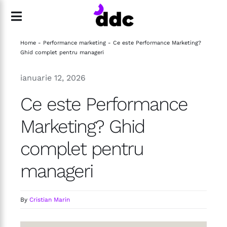
Skip
to
Toggle
content
Navigation
Home
-
Performance marketing
-
Ce este Performance Marketing?
Acasă
Ghid complet pentru manageri
ianuarie 12, 2026
Servicii
Ce este Performance
Backup Analytics
Marketing? Ghid
Echipă
complet pentru
manageri
Blog
By
Cristian Marin
Contact