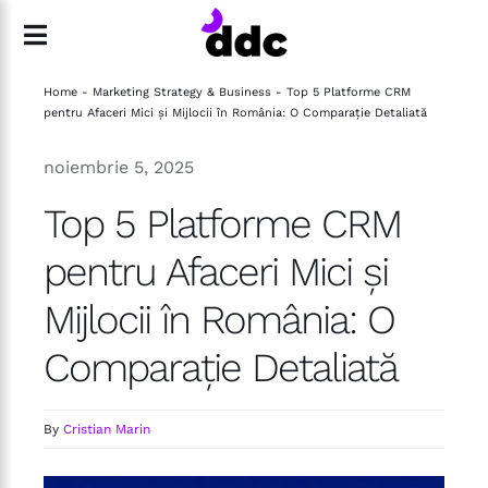
Skip
to
Toggle
content
Navigation
Home
-
Marketing Strategy & Business
-
Top 5 Platforme CRM
Acasă
pentru Afaceri Mici și Mijlocii în România: O Comparație Detaliată
noiembrie 5, 2025
Servicii
Top 5 Platforme CRM
Backup Analytics
pentru Afaceri Mici și
Echipă
Mijlocii în România: O
Comparație Detaliată
Blog
By
Cristian Marin
Contact