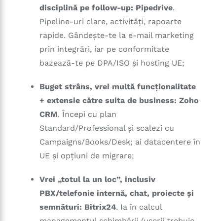
disciplină pe follow-up:
Pipedrive
.
Pipeline-uri clare, activități, rapoarte
rapide. Gândește-te la e-mail marketing
prin integrări, iar pe conformitate
bazează-te pe DPA/ISO și hosting UE;
Buget strâns, vrei multă funcționalitate
+ extensie către suita de business:
Zoho
CRM
. Începi cu plan
Standard/Professional și scalezi cu
Campaigns/Books/Desk; ai datacentere în
UE și opțiuni de migrare;
Vrei „totul la un loc”, inclusiv
PBX/telefonie internă, chat, proiecte și
semnături:
Bitrix24
. Ia în calcul
managementul schimbării (userii trebuie