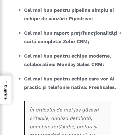
Cel mai bun pentru pipeline simplu și
echipe de vânzări:
Pipedrive;
Cel mai bun raport preț/funcționalități +
suită completă:
Zoho CRM;
Cel mai bun pentru echipe moderne,
colaborative:
Monday Sales CRM;
Cel mai bun pentru echipe care vor AI
→
practic și telefonie nativă:
Freshsales
.
Cuprins
În articolul de mai jos găsești
criteriile, analiza detaliată,
punctele tari/slabe, prețuri și