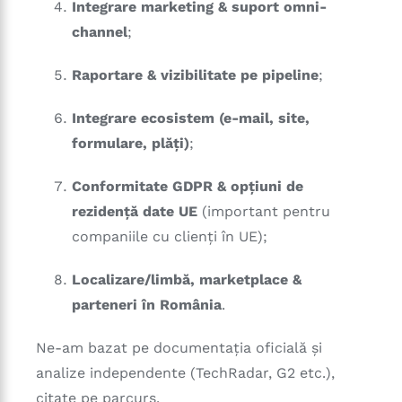
Integrare marketing & suport omni-
channel
;
Raportare & vizibilitate pe pipeline
;
Integrare ecosistem (e-mail, site,
formulare, plăți)
;
Conformitate GDPR & opțiuni de
rezidență date UE
(important pentru
companiile cu clienți în UE);
Localizare/limbă, marketplace &
parteneri în România
.
Ne-am bazat pe documentația oficială și
analize independente (TechRadar, G2 etc.),
citate pe parcurs.