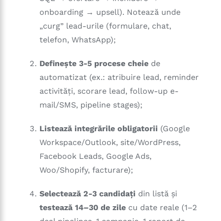
onboarding → upsell). Notează unde
„curg” lead-urile (formulare, chat,
telefon, WhatsApp);
Definește 3-5 procese cheie
de
automatizat (ex.: atribuire lead, reminder
activități, scorare lead, follow-up e-
mail/SMS, pipeline stages);
Listează integrările obligatorii
(Google
Workspace/Outlook, site/WordPress,
Facebook Leads, Google Ads,
Woo/Shopify, facturare);
Selectează 2-3 candidați
din listă și
testează 14–30 de zile
cu date reale (1–2