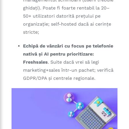
ghidați). Poate fi foarte rentabil la 20–
50+ utilizatori datorită prețului pe
organizație; self-hosted dacă ai cerințe
stricte;
Echipă de vânzări cu focus pe telefonie
nativă și AI pentru prioritizare:
Freshsales
. Suite dacă vrei să legi
marketing+sales într-un pachet; verifică
GDPR/DPA și centrele regionale.