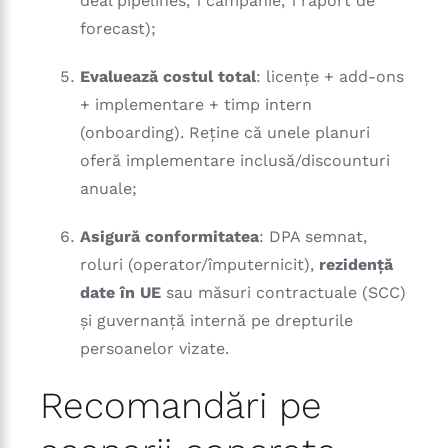
deal pipelines, 1 campanie, 1 raport de
forecast);
Evaluează costul total
: licențe + add-ons
+ implementare + timp intern
(onboarding). Reține că unele planuri
oferă implementare inclusă/discounturi
anuale;
Asigură conformitatea
: DPA semnat,
roluri (operator/împuternicit),
rezidență
date în UE
sau măsuri contractuale (SCC)
și guvernanță internă pe drepturile
persoanelor vizate.
Recomandări pe