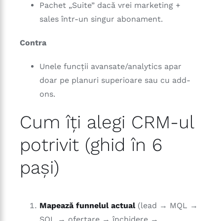
Pachet „Suite” dacă vrei marketing +
sales într-un singur abonament.
Contra
Unele funcții avansate/analytics apar
doar pe planuri superioare sau cu add-
ons.
Cum îți alegi CRM-ul
potrivit (ghid în 6
pași)
Mapează funnelul actual
(lead → MQL →
SQL → ofertare → închidere →